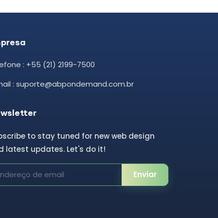
presa
efone : +55 (21) 2199-7500
mail : suporte@abpondemand.com.br
wsletter
bscribe to stay tuned for new web design
 latest updates. Let's do it!
Enviar