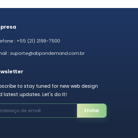
presa
efone : +55 (21) 2199-7500
mail : suporte@abpondemand.com.br
wsletter
bscribe to stay tuned for new web design
 latest updates. Let's do it!
Enviar