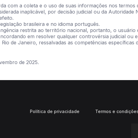
rda com a coleta e o uso de suas informações nos termos de
nsiderada inaplicável, por decisão judicial ou da Autoridad
feito.
legislação brasileira e no idioma português.
gência restrita ao território nacional, portanto, o usuário
 concordando em resolver qualquer controvérsia judicial ou 
 Rio de Janeiro, ressalvadas as competências específicas de
ovembro de 2025.
Política de privacidade
Termos e condiçõe