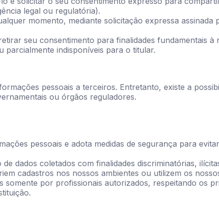
lo e solicitar o seu consentimento expresso para compartil
ência legal ou regulatória).
alquer momento, mediante solicitação expressa assinada pe
u retirar seu consentimento para finalidades fundamentais 
 parcialmente indisponíveis para o titular.
formações pessoais a terceiros. Entretanto, existe a possi
overnamentais ou órgãos reguladores.
mações pessoais e adota medidas de segurança para evitar
de dados coletados com finalidades discriminatórias, ilícita
iem cadastros nos nossos ambientes ou utilizem os nossos
s somente por profissionais autorizados, respeitando os pr
tituição.