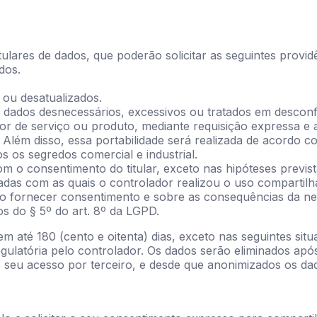
 titulares de dados, que poderão solicitar as seguintes prov
dos.
 ou desatualizados.
e dados desnecessários, excessivos ou tratados em desco
or de serviço ou produto, mediante requisição expressa e as
 Além disso, essa portabilidade será realizada de acordo 
 os segredos comercial e industrial.
om o consentimento do titular, exceto nas hipóteses previst
adas com as quais o controlador realizou o uso compartilha
ão fornecer consentimento e sobre as consequências da ne
s do § 5º do art. 8º da LGPD.
m até 180 (cento e oitenta) dias, exceto nas seguintes situ
gulatória pelo controlador. Os dados serão eliminados após
o seu acesso por terceiro, e desde que anonimizados os da