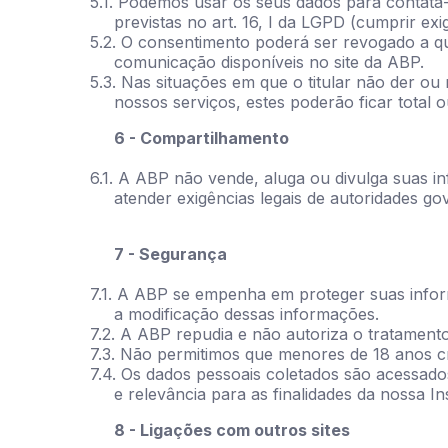
5.1. Podemos usar os seus dados para contatá-
previstas no art. 16, I da LGPD (cumprir exig
5.2. O consentimento poderá ser revogado a qu
comunicação disponíveis no site da ABP.
5.3. Nas situações em que o titular não der o
nossos serviços, estes poderão ficar total ou
6 - Compartilhamento
6.1. A ABP não vende, aluga ou divulga suas in
atender exigências legais de autoridades g
7 - Segurança
7.1. A ABP se empenha em proteger suas infor
a modificação dessas informações.
7.2. A ABP repudia e não autoriza o tratamento 
7.3. Não permitimos que menores de 18 anos cr
7.4. Os dados pessoais coletados são acessado
e relevância para as finalidades da nossa Ins
8 - Ligações com outros sites