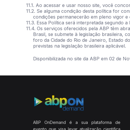
11.1. Ao acessar e usar nosso site, você conco
11.2. Se alguma condição desta política for co
condições permanecerão em pleno vigor e e
11.3. Essa Política será interpretada segundo a 
11.4. Os serviços oferecidos pela ABP têm abran
Brasil, se submete à legislação brasileira,
foro da Cidade do Rio de Janeiro, Estado do
previstas na legislação brasileira aplicável.
Disponibilizada no site da ABP em 02 de N
ABP OnDemand é a sua plataforma de
evento que visa levar atualização cientifica