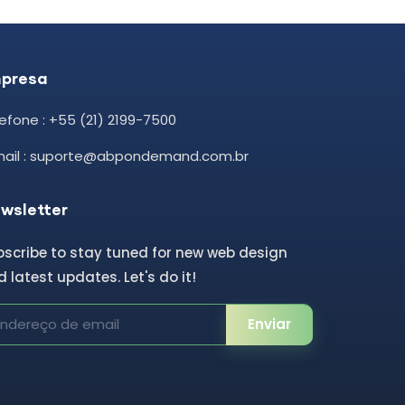
presa
efone : +55 (21) 2199-7500
mail : suporte@abpondemand.com.br
wsletter
bscribe to stay tuned for new web design
 latest updates. Let's do it!
Enviar